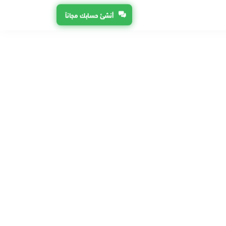
أنشئ حسابك مجاناً