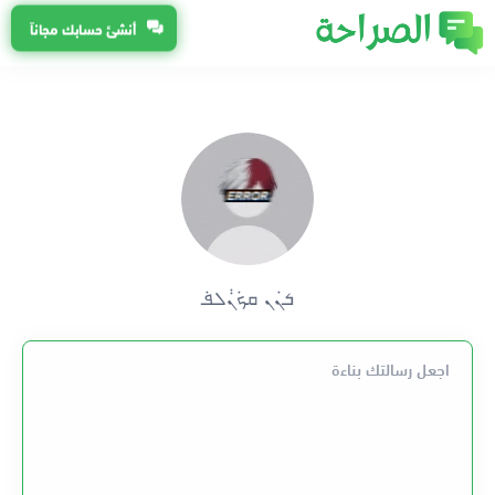
أنشئ حسابك مجاناً
ܭܢ݁ܢ ܩܟ݁ܢ݃ܠܦ݁