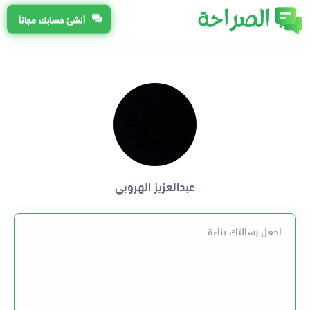
أنشئ حسابك مجاناً
عبدالعزيز الهروبي