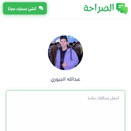
أنشئ حسابك مجاناً
عبدالله الجبوري