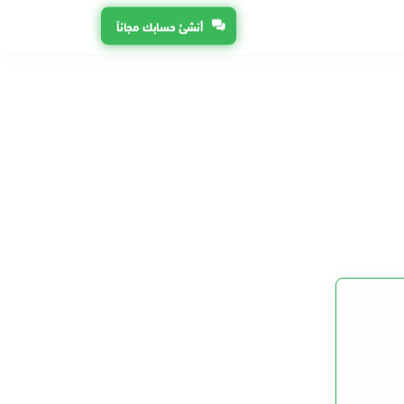
أنشئ حسابك مجاناً