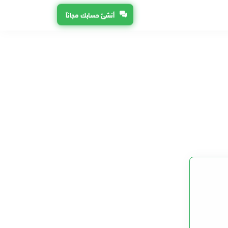
أنشئ حسابك مجاناً