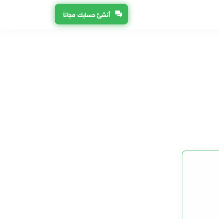
أنشئ حسابك مجاناً