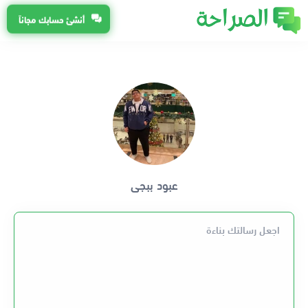
أنشئ حسابك مجاناً
عبود ببجى