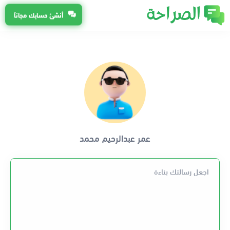
أنشئ حسابك مجاناً
عمر عبدالرحيم محمد