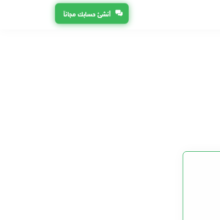
أنشئ حسابك مجاناً