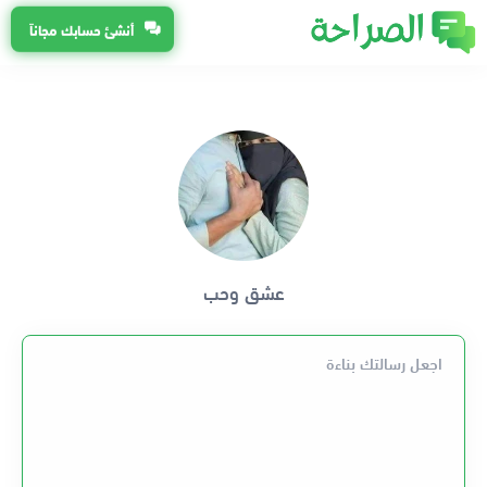
أنشئ حسابك مجاناً
عشق وحب