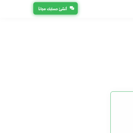
أنشئ حسابك مجاناً