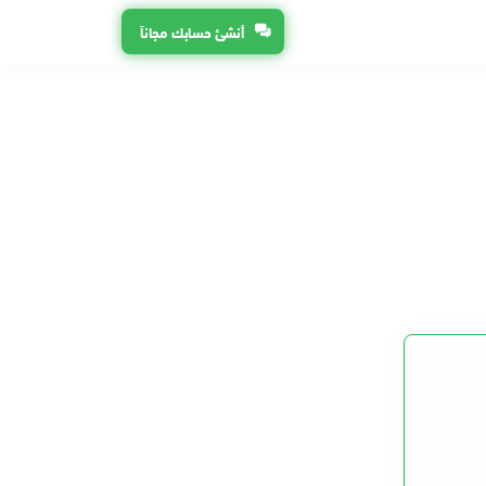
أنشئ حسابك مجاناً