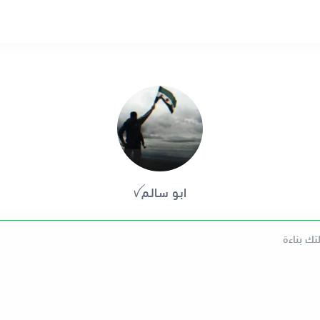
ابـو سـالـمꪜ