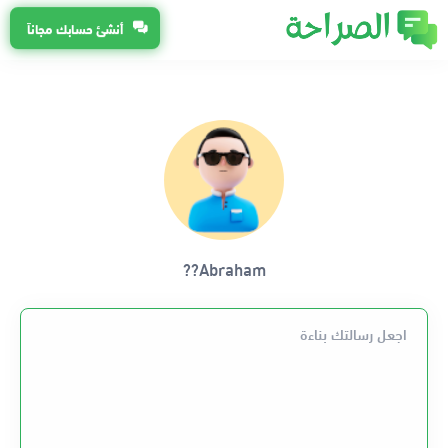
أنشئ حسابك مجاناً
Abraham??