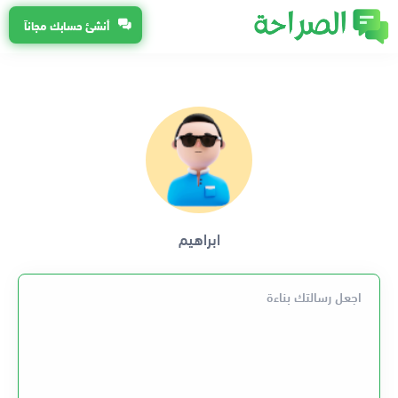
أنشئ حسابك مجاناً
ابراهيم