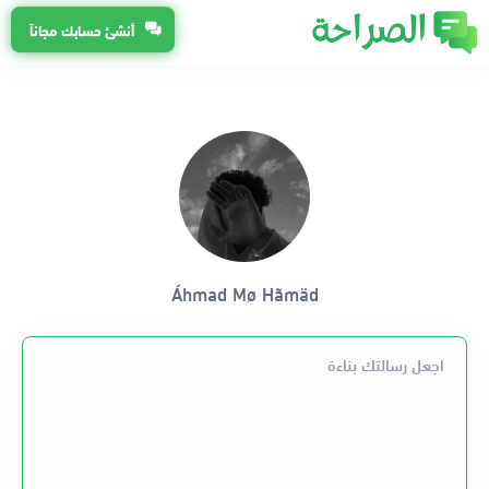
أنشئ حسابك مجاناً
Áhmad Mø Hãmäd