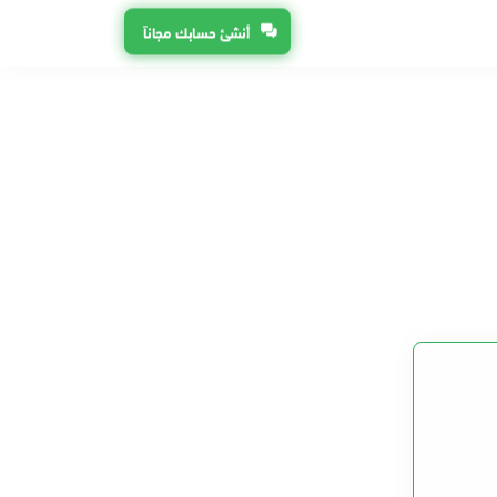
أنشئ حسابك مجاناً