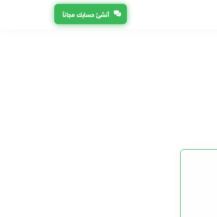
أنشئ حسابك مجاناً