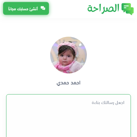
أنشئ حسابك مجاناً
احمد حمدي