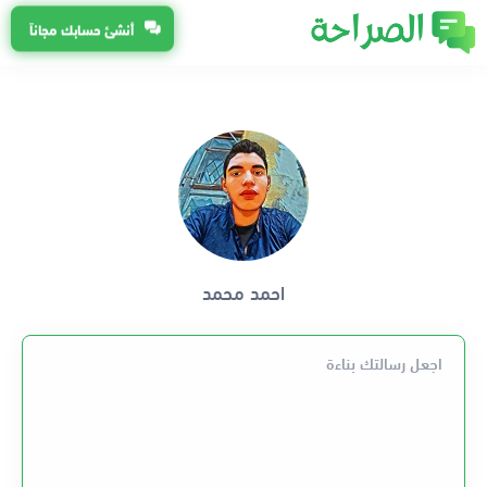
أنشئ حسابك مجاناً
احمد محمد