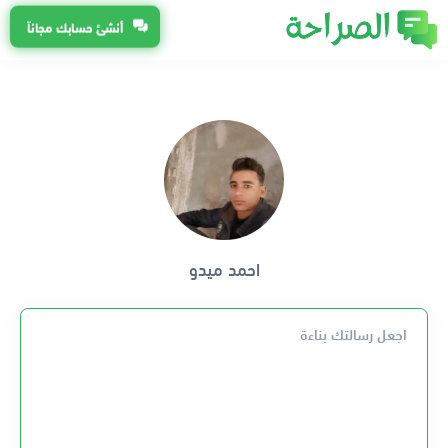
أنشئ حسابك مجاناً
احمد ميدو