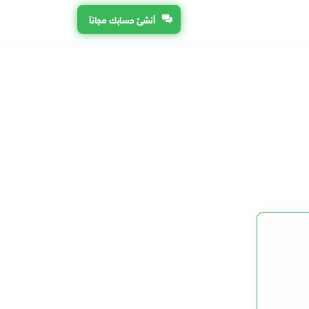
أنشئ حسابك مجاناً