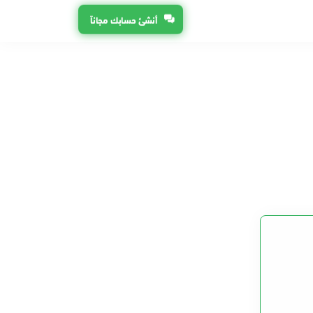
أنشئ حسابك مجاناً