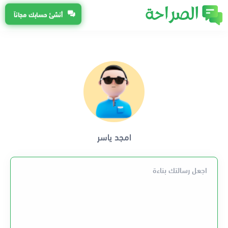
أنشئ حسابك مجاناً
امجد ياسر