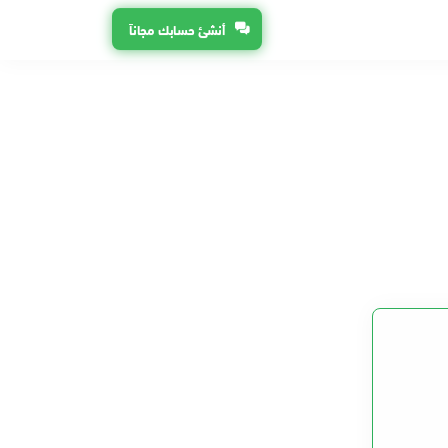
أنشئ حسابك مجاناً