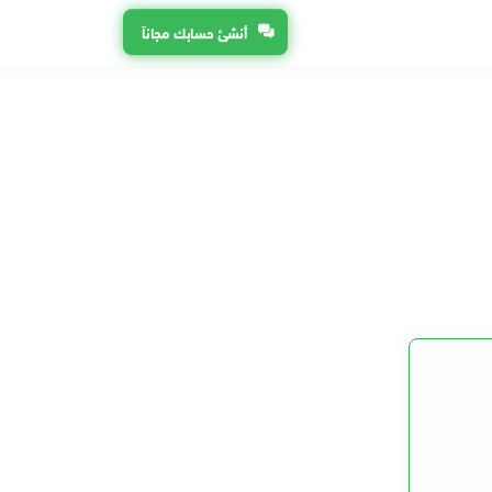
أنشئ حسابك مجاناً