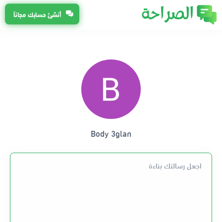
أنشئ حسابك مجاناً
Body 3glan