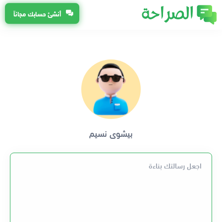
أنشئ حسابك مجاناً
بيشوى نسيم