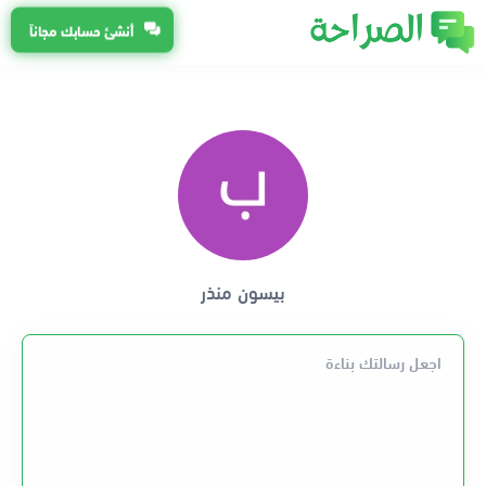
أنشئ حسابك مجاناً
بيسون منذر