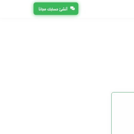
أنشئ حسابك مجاناً