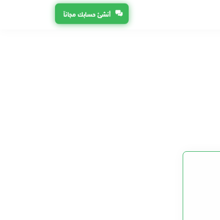
أنشئ حسابك مجاناً