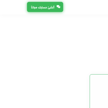
أنشئ حسابك مجاناً