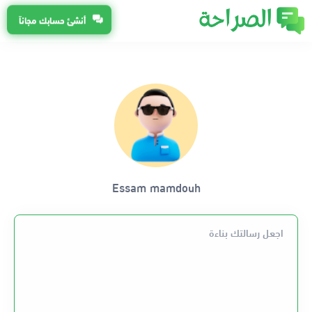
أنشئ حسابك مجاناً
Essam mamdouh