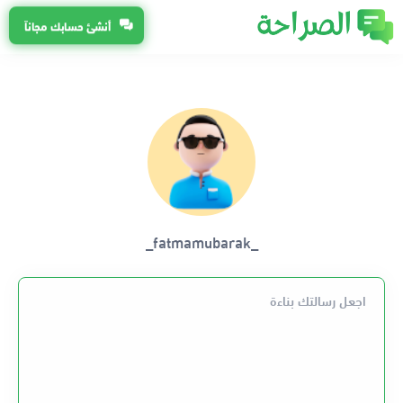
أنشئ حسابك مجاناً
_fatmamubarak_