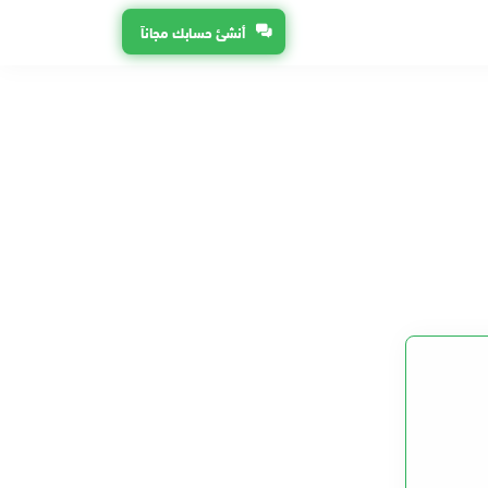
أنشئ حسابك مجاناً