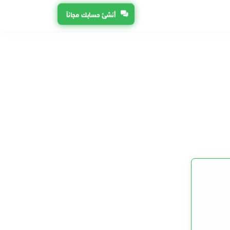
أنشئ حسابك مجاناً