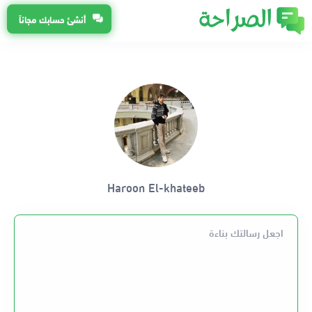
أنشئ حسابك مجاناً
Haroon El-khateeb