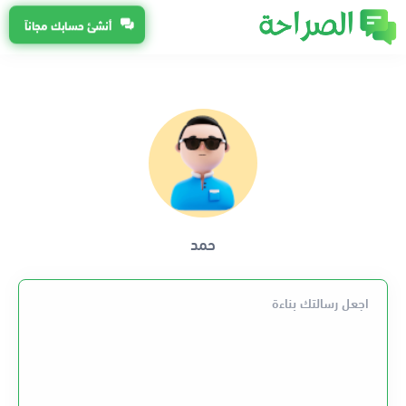
أنشئ حسابك مجاناً
حمد