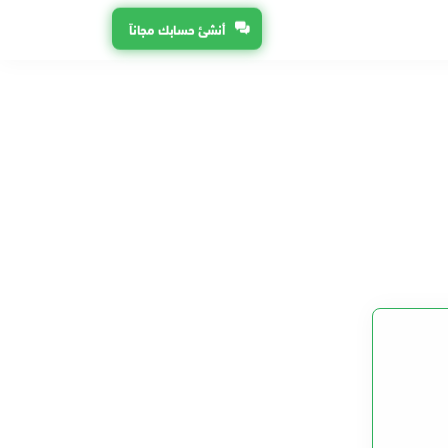
أنشئ حسابك مجاناً