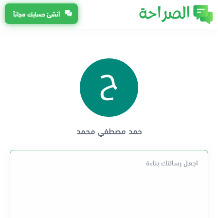
أنشئ حسابك مجاناً
حمد مصطفي محمد