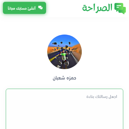
أنشئ حسابك مجاناً
حمزه شعبان