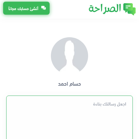
أنشئ حسابك مجاناً
حسام احمد