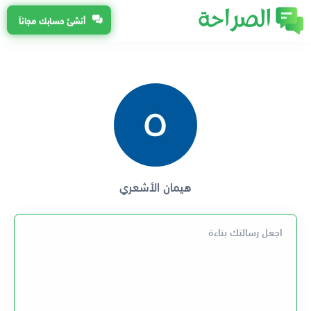
أنشئ حسابك مجاناً
هيمان الأشعري