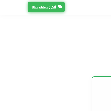
أنشئ حسابك مجاناً