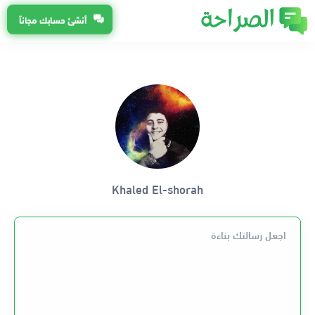
أنشئ حسابك مجاناً
Khaled El-shorah