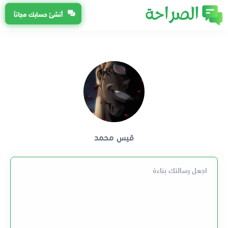
أنشئ حسابك مجاناً
قيس محمد