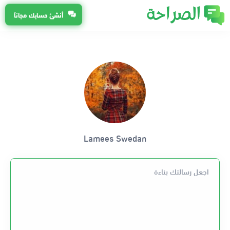
أنشئ حسابك مجاناً
Lamees Swedan