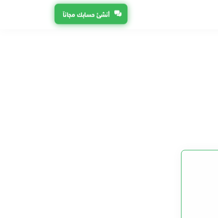
أنشئ حسابك مجاناً