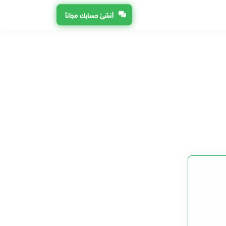
أنشئ حسابك مجاناً