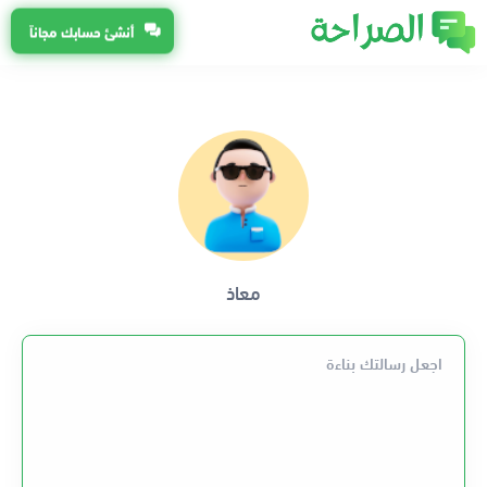
أنشئ حسابك مجاناً
معاذ